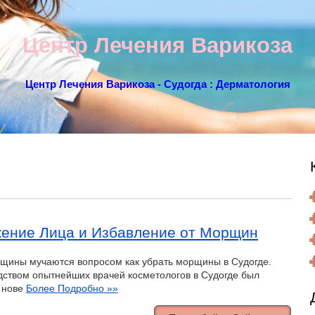
Центр Лечения Варикоза
Центр Лечения Варикоза - Судогда : Дерматология
ение Лица и Избавление от Морщин
щины мучаются вопросом как убрать морщины в Судогде.
дством опытнейших врачей косметологов в Судогде был
 нове
Более Подробно »»