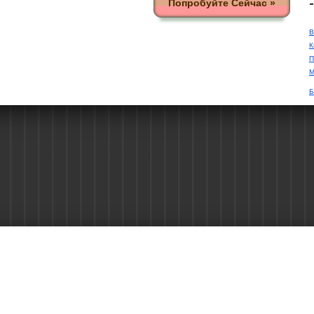
Попробуйте Сейчас »
В
К
П
М
Б