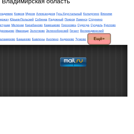
- Владимирская область
ладимир
Ковров
Муром
Александров
Гусь-Хрустальный
Кольчугино
Вязники
иржач
Юрьев-Польский
Собинка
Радужный
Покров
Лакинск
Струнино
етушки
Меленки
Карабаново
Камешково
Гороховец
Судогда
Суздаль
Курлово
уромцево
Иванищи
Золотково
Зеленоборский
Гигант
Великодворский
Ещё»
алакирево
Бакшеево
Бавлены
Анопино
Андреево
Тучково