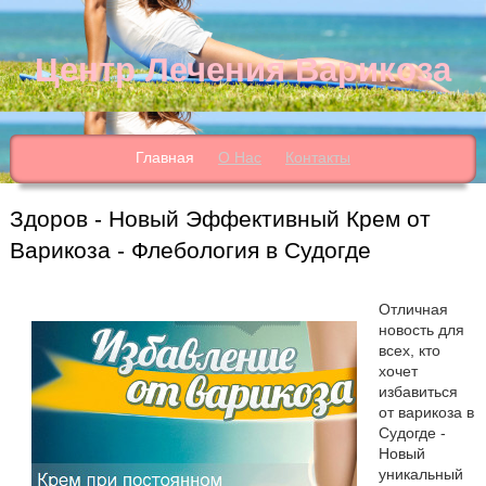
Центр Лечения Варикоза
Главная
О Нас
Контакты
Здоров - Новый Эффективный Крем от
Варикоза - Флебология в Судогде
Отличная
новость для
всех, кто
хочет
избавиться
от варикоза в
Судогде -
Новый
уникальный