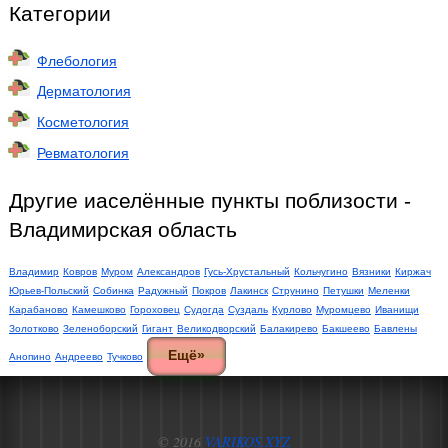
Категории
Флебология
Дерматология
Косметология
Ревматология
Другие иаселённые пункты поблизости -
Владимирская область
Владимир
Ковров
Муром
Александров
Гусь-Хрустальный
Кольчугино
Вязники
Киржач
Юрьев-Польский
Собинка
Радужный
Покров
Лакинск
Струнино
Петушки
Меленки
Карабаново
Камешково
Гороховец
Судогда
Суздаль
Курлово
Муромцево
Иванищи
Золотково
Зеленоборский
Гигант
Великодворский
Балакирево
Бакшеево
Бавлены
Ещё»
Анопино
Андреево
Тучково
© 2016
VARIKOS.XYZ